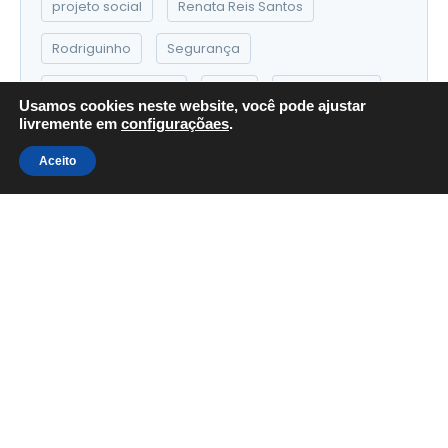
projeto social
Renata Reis Santos
Rodriguinho
Segurança
Segurança Pública
Terra
Tiro Esportivo
Usamos cookies neste website, você pode ajustar
livremente em
configuraçõaes
.
Tiro Esportivo no Brasil
Travessos
Aceito
VAnessa Jackson
Vila Ede