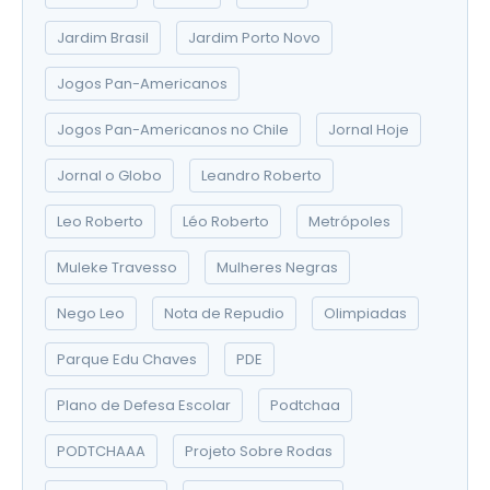
Jardim Brasil
Jardim Porto Novo
Jogos Pan-Americanos
Jogos Pan-Americanos no Chile
Jornal Hoje
Jornal o Globo
Leandro Roberto
Leo Roberto
Léo Roberto
Metrópoles
Muleke Travesso
Mulheres Negras
Nego Leo
Nota de Repudio
Olimpiadas
Parque Edu Chaves
PDE
Plano de Defesa Escolar
Podtchaa
PODTCHAAA
Projeto Sobre Rodas