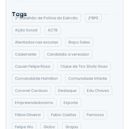
Tags
2º Batalhão de Polícia do Exército
2ºBPE
Ação Social
ACTB
Atentados nas escolas
Bispo Sales
Cadeirante
Candidato a vereador
Cauan Felipe Rosa
Clube de Tiro Shots Goes
Comandante Hamilton
Comunidade Infante
Coronel Cardoso
Destaque
Edu Chaves
Empreendedorismo
Esporte
Fábia Oliveira
Fabio Casitas
Famosos
Felipe Wu
Globo
Grajau