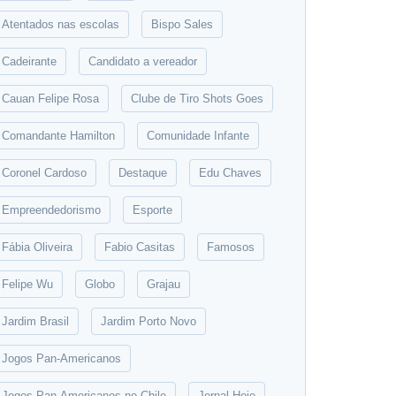
Atentados nas escolas
Bispo Sales
Cadeirante
Candidato a vereador
Cauan Felipe Rosa
Clube de Tiro Shots Goes
Comandante Hamilton
Comunidade Infante
Coronel Cardoso
Destaque
Edu Chaves
Empreendedorismo
Esporte
Fábia Oliveira
Fabio Casitas
Famosos
Felipe Wu
Globo
Grajau
Jardim Brasil
Jardim Porto Novo
Jogos Pan-Americanos
Jogos Pan-Americanos no Chile
Jornal Hoje