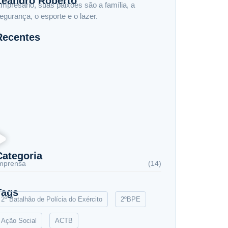
Leandro Roberto
mpresário, suas paixões são a família, a
egurança, o esporte e o lazer.
Recentes
rom Reactive to Strategic Protection
riminosos invadem clube de tiro e roubam 30
istolas automáticas
eo Roberto destaque no Globo
Categoria
mprensa
(14)
Tags
2º Batalhão de Polícia do Exército
2ºBPE
Ação Social
ACTB