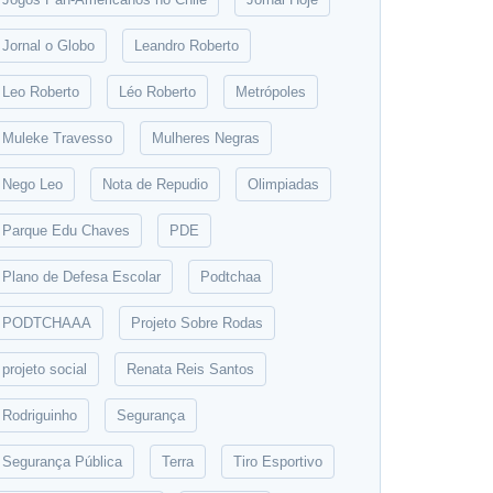
Jornal o Globo
Leandro Roberto
Leo Roberto
Léo Roberto
Metrópoles
Muleke Travesso
Mulheres Negras
Nego Leo
Nota de Repudio
Olimpiadas
Parque Edu Chaves
PDE
Plano de Defesa Escolar
Podtchaa
PODTCHAAA
Projeto Sobre Rodas
projeto social
Renata Reis Santos
Rodriguinho
Segurança
Segurança Pública
Terra
Tiro Esportivo