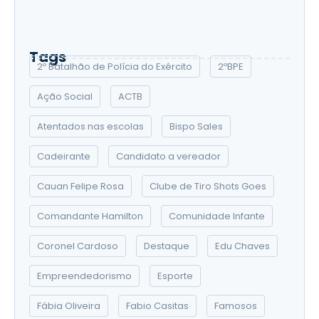
Leo Roberto destaque no Globo
Tags
2º Batalhão de Polícia do Exército
2ºBPE
Ação Social
ACTB
Atentados nas escolas
Bispo Sales
Cadeirante
Candidato a vereador
Cauan Felipe Rosa
Clube de Tiro Shots Goes
Comandante Hamilton
Comunidade Infante
Coronel Cardoso
Destaque
Edu Chaves
Empreendedorismo
Esporte
Fábia Oliveira
Fabio Casitas
Famosos