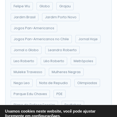
Felipe Wu
Globo
Grajau
Jardim Brasil
Jardim Porto Novo
Jogos Pan-Americanos
Jogos Pan-Americanos no Chile
Jornal Hoje
Jornal o Globo
Leandro Roberto
Leo Roberto
Léo Roberto
Metrópoles
Muleke Travesso
Mulheres Negras
Nego Leo
Nota de Repudio
Olimpiadas
Parque Edu Chaves
PDE
Plano de Defesa Escolar
Podtchaa
Usamos cookies neste website, você pode ajustar
PODTCHAAA
Projeto Sobre Rodas
livremente em
configuraçõaes
.