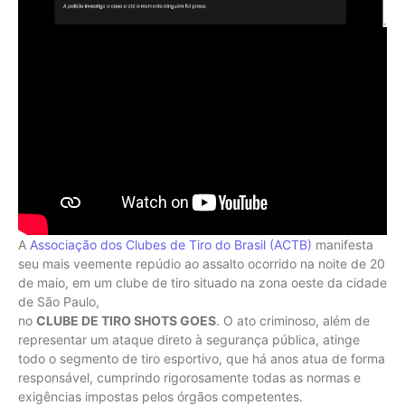
A
Associação dos Clubes de Tiro do Brasil (ACTB)
manifesta
seu mais veemente repúdio ao assalto ocorrido na noite de 20
de maio, em um clube de tiro situado na zona oeste da cidade
de São Paulo,
no
CLUBE DE TIRO SHOTS GOES
. O ato criminoso, além de
representar um ataque direto à segurança pública, atinge
todo o segmento de tiro esportivo, que há anos atua de forma
responsável, cumprindo rigorosamente todas as normas e
exigências impostas pelos órgãos competentes.