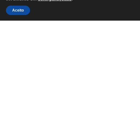
Aceito
projeto social
Renata Reis Santos
Rodriguinho
Segurança
Segurança Pública
Terra
Tiro Esportivo
Tiro Esportivo no Brasil
Travessos
VAnessa Jackson
Vila Ede