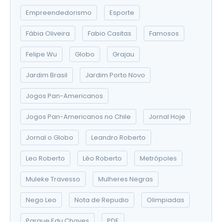
Empreendedorismo
Esporte
Fábia Oliveira
Fabio Casitas
Famosos
Felipe Wu
Globo
Grajau
Jardim Brasil
Jardim Porto Novo
Jogos Pan-Americanos
Jogos Pan-Americanos no Chile
Jornal Hoje
Jornal o Globo
Leandro Roberto
Leo Roberto
Léo Roberto
Metrópoles
Muleke Travesso
Mulheres Negras
Nego Leo
Nota de Repudio
Olimpiadas
Parque Edu Chaves
PDE