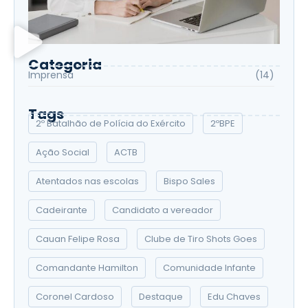
Categoria
Imprensa
(14)
Tags
2º Batalhão de Polícia do Exército
2ºBPE
Ação Social
ACTB
Atentados nas escolas
Bispo Sales
Cadeirante
Candidato a vereador
Cauan Felipe Rosa
Clube de Tiro Shots Goes
Comandante Hamilton
Comunidade Infante
Coronel Cardoso
Destaque
Edu Chaves