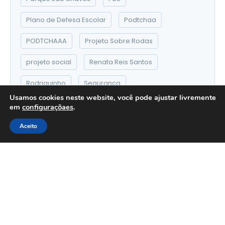
Plano de Defesa Escolar
Podtchaa
PODTCHAAA
Projeto Sobre Rodas
projeto social
Renata Reis Santos
Rodriguinho
Segurança
Usamos cookies neste website, você pode ajustar livremente
Segurança Pública
Terra
Tiro Esportivo
em
configuraçõaes
.
Tiro Esportivo no Brasil
Travessos
Aceito
VAnessa Jackson
Vila Ede