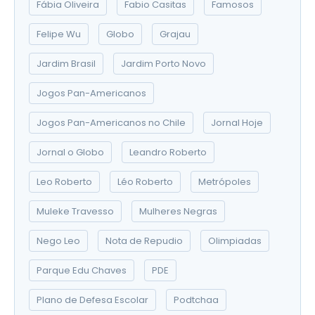
Fábia Oliveira
Fabio Casitas
Famosos
Felipe Wu
Globo
Grajau
Jardim Brasil
Jardim Porto Novo
Jogos Pan-Americanos
Jogos Pan-Americanos no Chile
Jornal Hoje
Jornal o Globo
Leandro Roberto
Leo Roberto
Léo Roberto
Metrópoles
Muleke Travesso
Mulheres Negras
Nego Leo
Nota de Repudio
Olimpiadas
Parque Edu Chaves
PDE
Plano de Defesa Escolar
Podtchaa