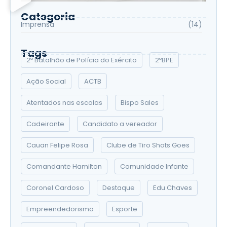
Categoria
Imprensa
(14)
Tags
2º Batalhão de Polícia do Exército
2ºBPE
Ação Social
ACTB
Atentados nas escolas
Bispo Sales
Cadeirante
Candidato a vereador
Cauan Felipe Rosa
Clube de Tiro Shots Goes
Comandante Hamilton
Comunidade Infante
Coronel Cardoso
Destaque
Edu Chaves
Empreendedorismo
Esporte