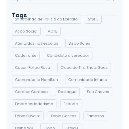
Tags
2º Batalhão de Polícia do Exército
2ºBPE
Ação Social
ACTB
Atentados nas escolas
Bispo Sales
Cadeirante
Candidato a vereador
Cauan Felipe Rosa
Clube de Tiro Shots Goes
Comandante Hamilton
Comunidade Infante
Coronel Cardoso
Destaque
Edu Chaves
Empreendedorismo
Esporte
Fábia Oliveira
Fabio Casitas
Famosos
Felipe Wu
Globo
Grajau