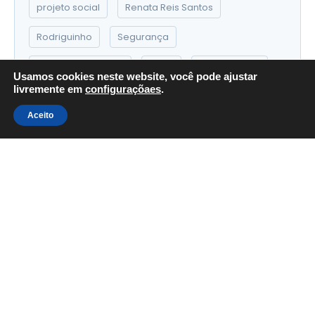
projeto social
Renata Reis Santos
Rodriguinho
Segurança
Segurança Pública
Terra
Tiro Esportivo
Usamos cookies neste website, você pode ajustar
livremente em
configuraçõaes
.
Tiro Esportivo no Brasil
Travessos
Aceito
VAnessa Jackson
Vila Ede