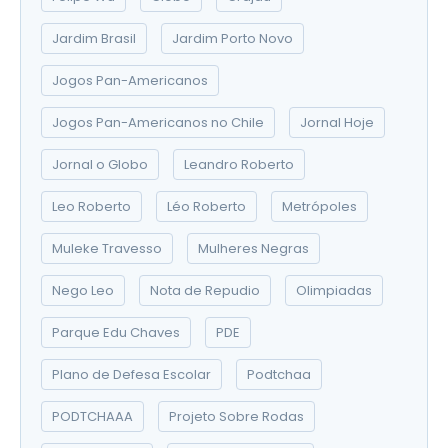
Jardim Brasil
Jardim Porto Novo
Jogos Pan-Americanos
Jogos Pan-Americanos no Chile
Jornal Hoje
Jornal o Globo
Leandro Roberto
Leo Roberto
Léo Roberto
Metrópoles
Muleke Travesso
Mulheres Negras
Nego Leo
Nota de Repudio
Olimpiadas
Parque Edu Chaves
PDE
Plano de Defesa Escolar
Podtchaa
PODTCHAAA
Projeto Sobre Rodas